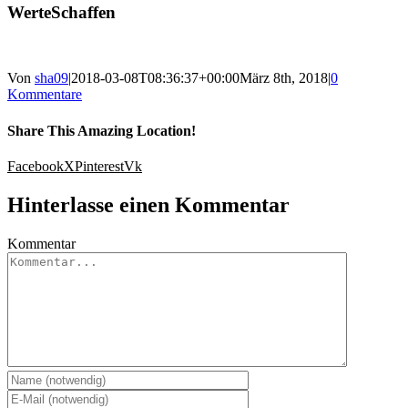
WerteSchaffen
Von
sha09
|
2018-03-08T08:36:37+00:00
März 8th, 2018
|
0
Kommentare
Share This Amazing Location!
Facebook
X
Pinterest
Vk
Hinterlasse einen Kommentar
Kommentar