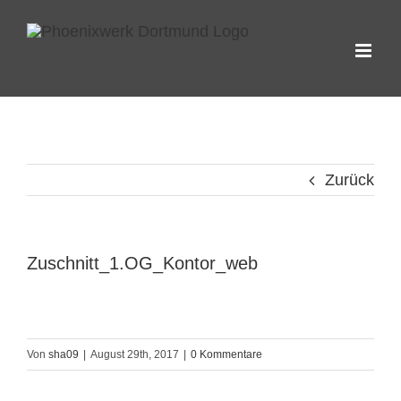
Zum
Inhalt
springen
Zurück
Zuschnitt_1.OG_Kontor_web
Von
sha09
|
August 29th, 2017
|
0 Kommentare