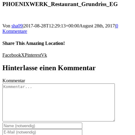
PHOENIXWERK_Restaurant_Grundriss_EG
Von
sha09
|
2017-08-28T12:29:13+00:00
August 28th, 2017
|
0
Kommentare
Share This Amazing Location!
Facebook
X
Pinterest
Vk
Hinterlasse einen Kommentar
Kommentar